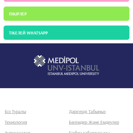
ПІКІРЛЕР
ТІКЕЛЕЙ WHATSAPP
Біз Туралы
Дәрігерді Табыңыз
Технология
Бөлімдер Және Емдеулер
Ауруханалар
Бізбен хабарласыңы