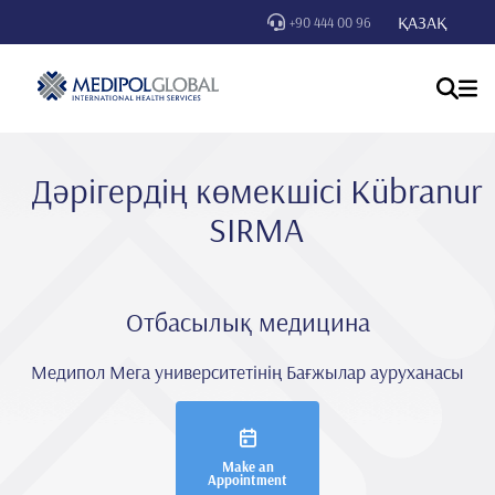
ҚАЗАҚ
+90 444 00 96
Дәрігердің көмекшісі Kübranur
SIRMA
Отбасылық медицина
Медипол Мега университетінің Бағжылар ауруханасы
Make an
Appointment