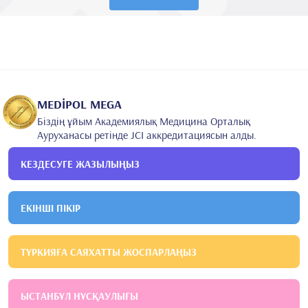
MEDİPOL MEGA
Біздің ұйым Академиялық Медицина Орталық
Ауруханасы ретінде JCI аккредитациясын алды.
КЕЗДЕСУГЕ ЖАЗЫЛЫҢЫЗ
ЕКІНШІ ПІКІР
ТҮРКИЯҒА САЯХАТТЫ ЖОСПАРЛАҢЫЗ
ЫСТАНБҰЛ НҰСҚАУЛЫҒЫ