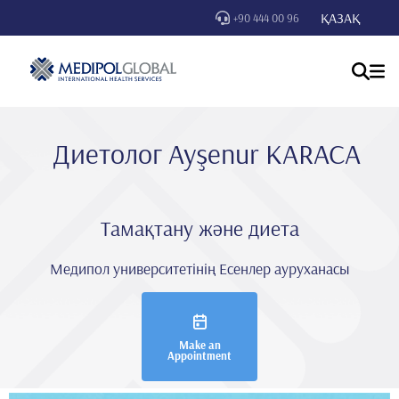
ҚАЗАҚ
+90 444 00 96
Диетолог Ayşenur KARACA
Тамақтану және диета
Медипол университетінің Есенлер ауруханасы
Make an
Appointment