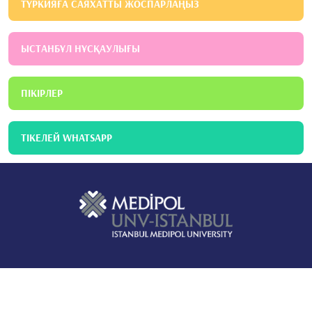
ТҮРКИЯҒА САЯХАТТЫ ЖОСПАРЛАҢЫЗ
ЫСТАНБҰЛ НҰСҚАУЛЫҒЫ
ПІКІРЛЕР
ТІКЕЛЕЙ WHATSAPP