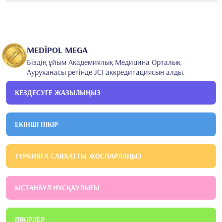
2010
Хасеки оқыту және зерттеу ауруханасы
Анестезиология
және реанимация
2005
Улудаг университеті
Медицина факультеті
MEDİPOL MEGA
Біздің ұйым Академиялық Медицина Орталық
Ауруханасы ретінде JCI аккредитациясын алды.
КЕЗДЕСУГЕ ЖАЗЫЛЫҢЫЗ
ЕКІНШІ ПІКІР
ТҮРКИЯҒА САЯХАТТЫ ЖОСПАРЛАҢЫЗ
ЫСТАНБҰЛ НҰСҚАУЛЫҒЫ
ПІКІРЛЕР