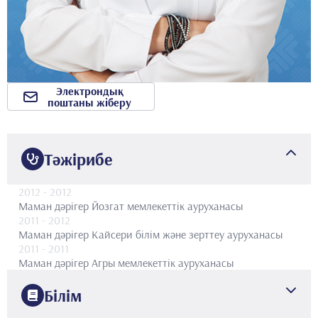
Электрондық
поштаны жіберу
Тәжірибе
2012
- 2012
Маман дәрігер
Йозгат мемлекеттік ауруханасы
2011
- 2012
Маман дәрігер
Кайсери білім және зерттеу ауруханасы
2011
- 2011
Маман дәрігер
Агры мемлекеттік ауруханасы
Білім