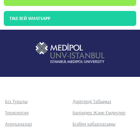
ТІКЕЛЕЙ WHATSAPP
Біз Туралы
Дәрігерді Табыңыз
Технология
Бөлімдер Және Емдеулер
Ауруханалар
Бізбен хабарласыңы