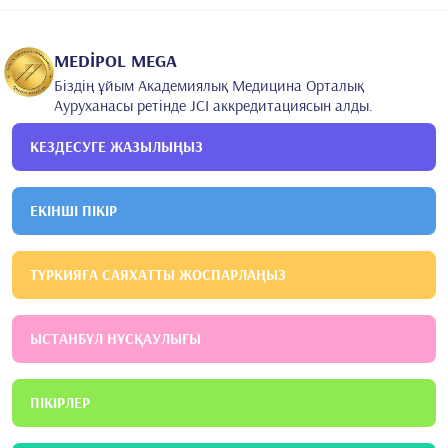
факультеті
Протездік стоматологиялық емдеу
2010
Стамбул университеті
Стоматология факультеті
MEDİPOL MEGA
Біздің ұйым Академиялық Медицина Орталық
Ауруханасы ретінде JCI аккредитациясын алды.
КЕЗДЕСУГЕ ЖАЗЫЛЫҢЫЗ
ЕКІНШІ ПІКІР
ТҮРКИЯҒА САЯХАТТЫ ЖОСПАРЛАҢЫЗ
ЫСТАНБҰЛ НҰСҚАУЛЫҒЫ
ПІКІРЛЕР