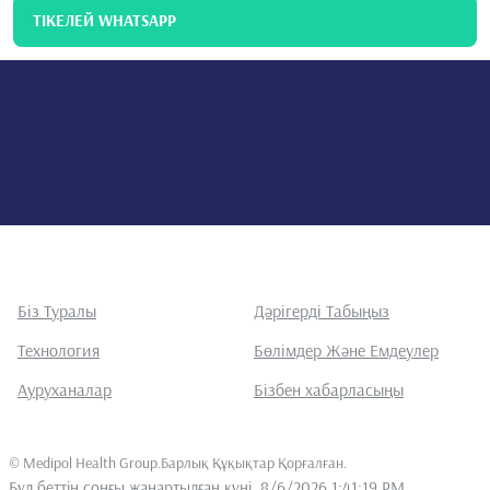
ТІКЕЛЕЙ WHATSAPP
Біз Туралы
Дәрігерді Табыңыз
Технология
Бөлімдер Және Емдеулер
Ауруханалар
Бізбен хабарласыңы
©
Medipol Health Group.Барлық Құқықтар Қорғалған
.
Бұл беттің соңғы жаңартылған күні
8/6/2026 1:41:19 PM