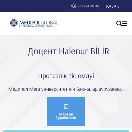
ҚАЗАҚ
+90 444 00 96
Доцент Halenur BİLİR
Протезлік тіс емдуі
Медипол Мега университетінің Бағжылар ауруханасы
Make an
Appointment