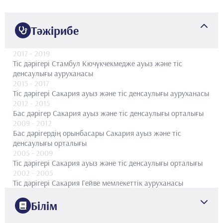
Тәжірибе
2017
- 2019
Тіс дәрігері
Стамбул Кючүкчекмедже ауыз және тіс
денсаулығы ауруханасы
2015
- 2017
Тіс дәрігері
Сакария ауыз және тіс денсаулығы ауруханасы
2012
- 2015
Бас дәрігер
Сакария ауыз және тіс денсаулығы орталығы
2009
- 2012
Бас дәрігердің орынбасары
Сакария ауыз және тіс
денсаулығы орталығы
2005
- 2009
Тіс дәрігері
Сакария ауыз және тіс денсаулығы орталығы
2002
- 2005
Тіс дәрігері
Сакария Гейве мемлекеттік ауруханасы
Білім