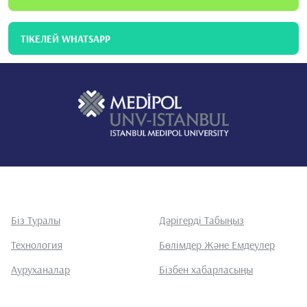
ТІКЕЛЕЙ WHATSAPP
Біз Туралы
Дәрігерді Табыңыз
Технология
Бөлімдер Және Емдеулер
Ауруханалар
Бізбен хабарласыңы