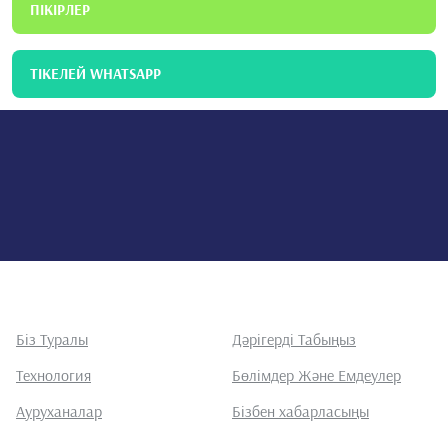
ПІКІРЛЕР
ТІКЕЛЕЙ WHATSAPP
Біз Туралы
Дәрігерді Табыңыз
Технология
Бөлімдер Және Емдеулер
Ауруханалар
Бізбен хабарласыңы