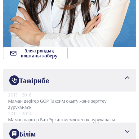
Электрондық
поштаны жіберу
Тәжірибе
2013
- 2016
Маман дәрігер
GOP Таксим оқыту және зерттеу
ауруханасы
2012
- 2013
Маман дәрігер
Ван Эрзиш мемлекеттік ауруханасы
Білім