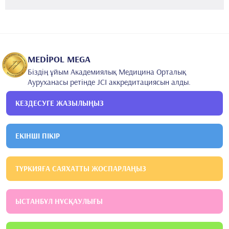
2006
Эге университеті
Медицина факультеті
2011
Селчук университетінің Мерам медицина факультеті
Көз
аурулары
MEDİPOL MEGA
Біздің ұйым Академиялық Медицина Орталық
Ауруханасы ретінде JCI аккредитациясын алды.
КЕЗДЕСУГЕ ЖАЗЫЛЫҢЫЗ
ЕКІНШІ ПІКІР
ТҮРКИЯҒА САЯХАТТЫ ЖОСПАРЛАҢЫЗ
ЫСТАНБҰЛ НҰСҚАУЛЫҒЫ