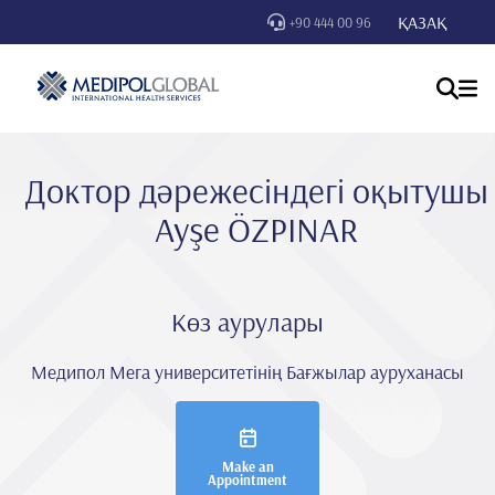
ҚАЗАҚ
+90 444 00 96
Доктор дәрежесіндегі оқытушы
Ayşe ÖZPINAR
Көз аурулары
Медипол Мега университетінің Бағжылар ауруханасы
Make an
Appointment