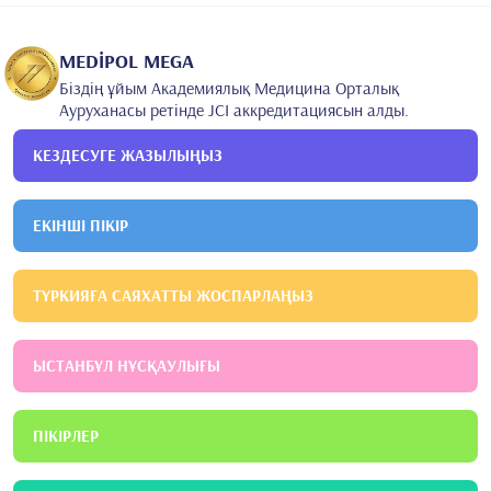
MEDİPOL MEGA
Біздің ұйым Академиялық Медицина Орталық
Ауруханасы ретінде JCI аккредитациясын алды.
КЕЗДЕСУГЕ ЖАЗЫЛЫҢЫЗ
ЕКІНШІ ПІКІР
ТҮРКИЯҒА САЯХАТТЫ ЖОСПАРЛАҢЫЗ
ЫСТАНБҰЛ НҰСҚАУЛЫҒЫ
ПІКІРЛЕР