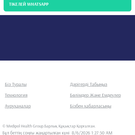
ТІКЕЛЕЙ WHATSAPP
Біз Туралы
Дәрігерді Табыңыз
Технология
Бөлімдер Және Емдеулер
Ауруханалар
Бізбен хабарласыңы
©
Medipol Health Group.Барлық Құқықтар Қорғалған
.
Бұл беттің соңғы жаңартылған күні
8/6/2026 1:27:50 AM