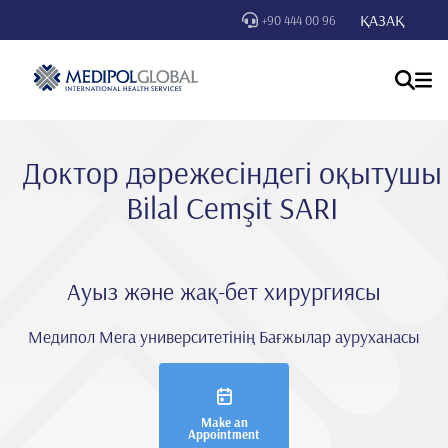
ҚАЗАҚ
+90 444 00 96
Доктор дәрежесіндегі оқытушы
Bi̇lal Cemşi̇t SARI
Ауыз және жақ-бет хирургиясы
Медипол Мега университетінің Бағжылар ауруханасы
Make an
Appointment