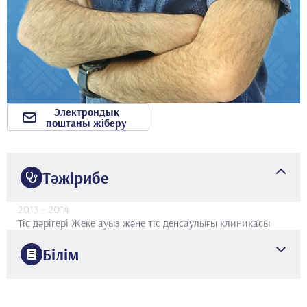
Электрондық
поштаны жіберу
Тәжірибе
2013
- 2014
Тіс дәрігері
Жеке ауыз және тіс денсаулығы клиникасы
Білім
2013
Эге университеті
Стоматология факультеті