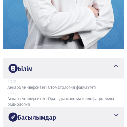
Білім
2018
Анкара университеті
Стоматология факультеті
2022
Анкара университеті
Оральды және максилофациальды
радиология
Басылымдар