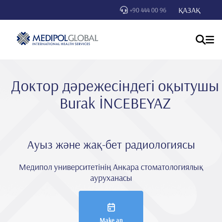
ҚАЗАҚ
+90 444 00 96
Доктор дәрежесіндегі оқытушы
Burak İNCEBEYAZ
Ауыз және жақ-бет радиологиясы
Медипол университетінің Анкара стоматологиялық
ауруханасы
Make an