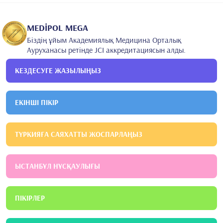
2011
Стамбул университетінің Черрахпаша медицина
факультеті
Анестезиология және реанимация
MEDİPOL MEGA
Біздің ұйым Академиялық Медицина Орталық
Ауруханасы ретінде JCI аккредитациясын алды.
КЕЗДЕСУГЕ ЖАЗЫЛЫҢЫЗ
ЕКІНШІ ПІКІР
ТҮРКИЯҒА САЯХАТТЫ ЖОСПАРЛАҢЫЗ
ЫСТАНБҰЛ НҰСҚАУЛЫҒЫ
ПІКІРЛЕР