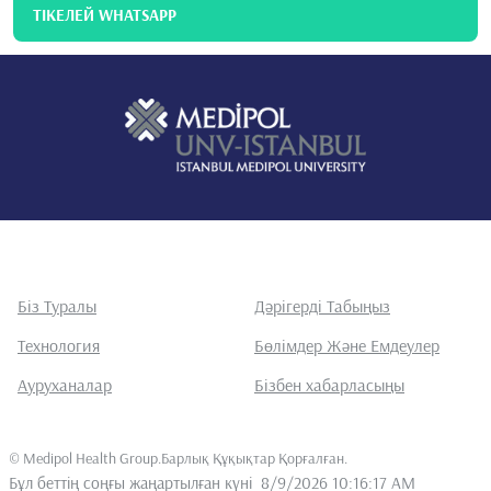
ТІКЕЛЕЙ WHATSAPP
Біз Туралы
Дәрігерді Табыңыз
Технология
Бөлімдер Және Емдеулер
Ауруханалар
Бізбен хабарласыңы
©
Medipol Health Group.Барлық Құқықтар Қорғалған
.
Бұл беттің соңғы жаңартылған күні
8/9/2026 10:16:17 AM