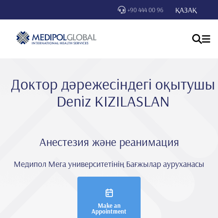
ҚАЗАҚ
+90 444 00 96
Доктор дәрежесіндегі оқытушы
Deni̇z KIZILASLAN
Анестезия және реанимация
Медипол Мега университетінің Бағжылар ауруханасы
Make an
Appointment