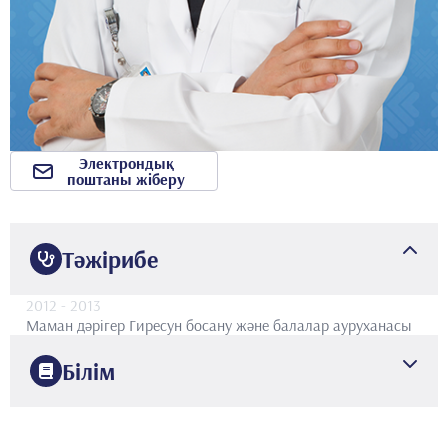
Электрондық
поштаны жіберу
Тәжірибе
2012
- 2013
Маман дәрігер
Гиресун босану және балалар ауруханасы
Білім
2006
Стамбул университеті
Медицина факультеті