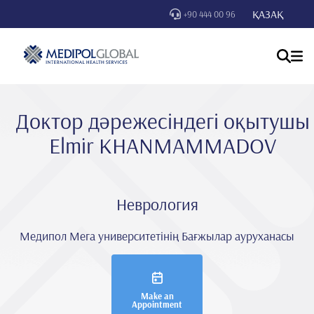
ҚАЗАҚ
+90 444 00 96
Доктор дәрежесіндегі оқытушы
Elmi̇r KHANMAMMADOV
Неврология
Медипол Мега университетінің Бағжылар ауруханасы
Make an
Appointment