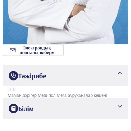
Электрондық
поштаны жіберу
Тәжірибе
2015
Маман дәрігер
Медипол Мега ауруханалар кешені
Білім
2007
Әзірбайжан медициналық факультеті
Медицина