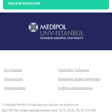
ТІКЕЛЕЙ WHATSAPP
Біз Туралы
Дәрігерді Табыңыз
Технология
Бөлімдер Және Емдеулер
Ауруханалар
Бізбен хабарласыңы
©
Medipol Health Group.Барлық Құқықтар Қорғалған
.
Бұл беттің соңғы жаңартылған күні
8/9/2026 10:54:05 AM