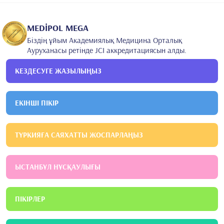
факультеті
2015
Қарапайым профессор доктор Мажһар Осман психикалық
MEDİPOL MEGA
денсаулық және бұзылыстар бойынша білім және зерттеу
Біздің ұйым Академиялық Медицина Орталық
ауруханасы
Неврология
Ауруханасы ретінде JCI аккредитациясын алды.
КЕЗДЕСУГЕ ЖАЗЫЛЫҢЫЗ
ЕКІНШІ ПІКІР
ТҮРКИЯҒА САЯХАТТЫ ЖОСПАРЛАҢЫЗ
ЫСТАНБҰЛ НҰСҚАУЛЫҒЫ
ПІКІРЛЕР