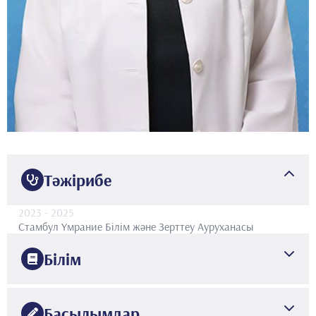
Тәжірибе
2023
- 2025
Стамбул Үмрание Білім және Зерттеу Ауруханасы
Білім
2018
Чукурова университеті
Медицина факультеті
Басылымдар