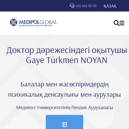
ҚАЗАҚ
+90 444 00 96
Доктор дәрежесіндегі оқытушы
Gaye Türkmen NOYAN
Балалар мен жасөспірімдердің
психикалық денсаулығы мен аурулары
Медипол Университетінің Пендик Ауруханасы