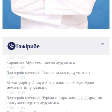
Тәжірибе
2021
- 2022
Кардиолог
Муш мемлекеттік ауруханасы
2019
- 2019
Дәрігердің көмекшісі
Анкара қалалық ауруханасы
2019
- 2021
Маман дәрігер
Анкара Кахраманказан Хамди Эриш
мемлекеттік ауруханасы
2015
- 2019
Дәрігердің көмекшісі
Түркия жоғары мамандандырылған
оқыту және зерттеу ауруханасы
2014
- 2014