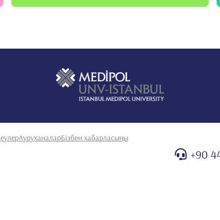
еулер
Ауруханалар
Бізбен хабарласыңы
+90 4