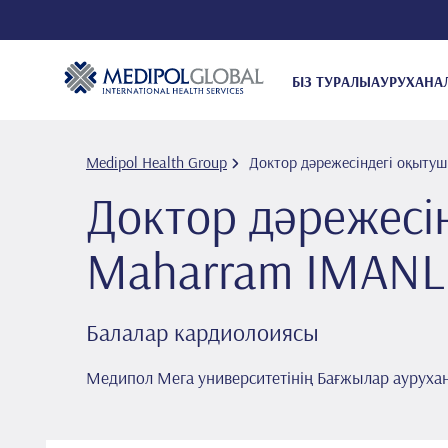
БІЗ ТУРАЛЫ
АУРУХАНА
Medipol Health Group
Доктор дәрежесіндегі оқыту
Доктор дәрежесі
Maharram IMANL
Балалар кардиолоиясы
Медипол Мега университетінің Бағжылар ауруха