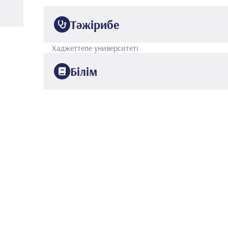
Тәжірибе
Хаджеттепе университеті
Білім
2012
Әзірбайжан медициналық университеті
Медицина 
2023
Хаджеттепе университетінің медицина факультеті
2018
Эге университетінің медицина факультеті
Балалар