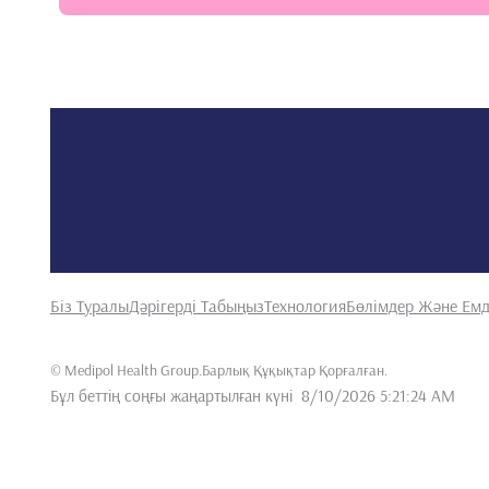
Біз Туралы
Дәрігерді Табыңыз
Технология
Бөлімдер Және Емд
©
Medipol Health Group.Барлық Құқықтар Қорғалған
.
Бұл беттің соңғы жаңартылған күні
8/10/2026 5:21:24 AM