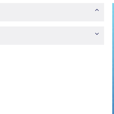
факультеті
Педиатрия, балалар кардиологиясы
 аурулары