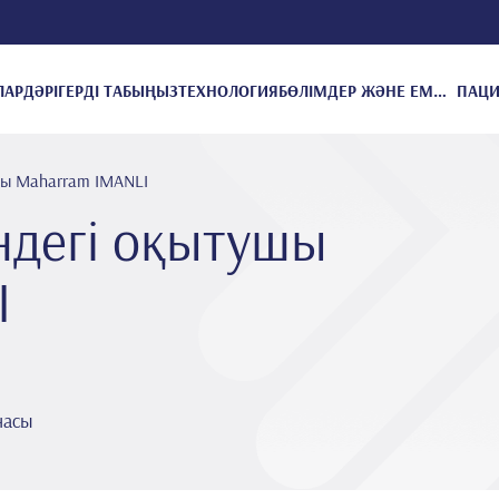
ЛАР
ДӘРІГЕРДІ ТАБЫҢЫЗ
ТЕХНОЛОГИЯ
БӨЛІМДЕР ЖӘНЕ ЕМДЕУЛЕР
шы Maharram IMANLI
ндегі оқытушы
I
насы