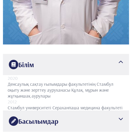
Білім
2020
Денсаулық сақтау ғылымдары факультетінің Стамбул
оқыту және зерттеу ауруханасы
Құлақ, мұрын және
жұтқыншақ аурулары
2012
Стамбул университеті
Сераханпаша медицина факультеті
Басылымдар