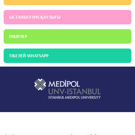
ЫСТАНБҰЛ НҰСҚАУЛЫҒЫ
ПІКІРЛЕР
ТІКЕЛЕЙ WHATSAPP