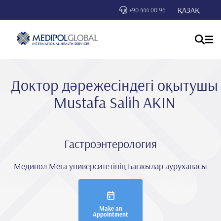
ҚАЗАҚ
+90 444 00 96
Доктор дәрежесіндегі оқытушы
Mustafa Sali̇h AKIN
Гастроэнтерология
Медипол Мега университетінің Бағжылар ауруханасы
Make an
Appointment