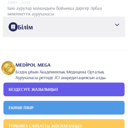
2009
- 2010
Ішкі аурулар мамандығы бойынша дәрігер
Эрбаа
мемлекеттік ауруханасы
Білім
1999
Чукурова университеті
Медицина факультеті
2009
Чукурова университетінің медицина факультеті
Ішкі
аурулар
MEDİPOL MEGA
2013
Біздің ұйым Академиялық Медицина Орталық
Адана Үлгілі Оқыту және Зерттеу Ауруханасы
Ауруханасы ретінде JCI аккредитациясын алды.
Гастроэнтерология
КЕЗДЕСУГЕ ЖАЗЫЛЫҢЫЗ
ЕКІНШІ ПІКІР
ТҮРКИЯҒА САЯХАТТЫ ЖОСПАРЛАҢЫЗ