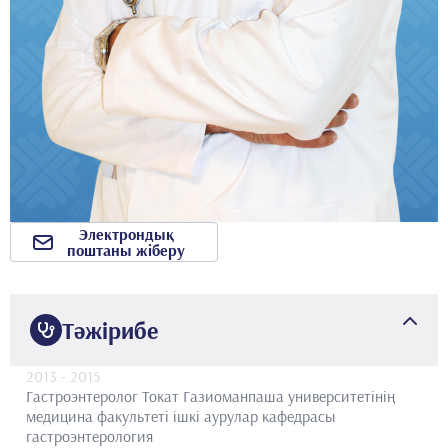
Электрондық
поштаны жіберу
Тәжірибе
2013
- 2015
Гастроэнтеролог
Токат Газиоманпаша университетінің
медицина факультеті ішкі аурулар кафедрасы
гастроэнтерология