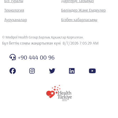
Біз Туралы
Дәрігерді Табыңыз
Технология
Бөлімдер Және Емдеулер
Ауруханалар
Бізбен хабарласыңы
©
Medipol Health Group.Барлық Құқықтар Қорғалған
.
Бұл беттің соңғы жаңартылған күні
8/7/2026 7:05:29 AM
+90 444 00 96