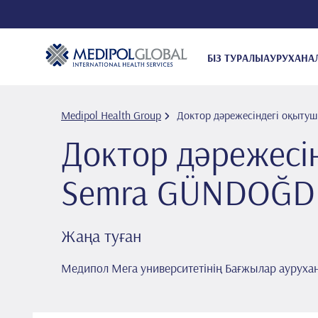
БІЗ ТУРАЛЫ
АУРУХАНА
Medipol Health Group
Доктор дәрежесіндегі оқыт
Доктор дәрежесі
Semra GÜNDOĞD
Жаңа туған
Медипол Мега университетінің Бағжылар ауруха