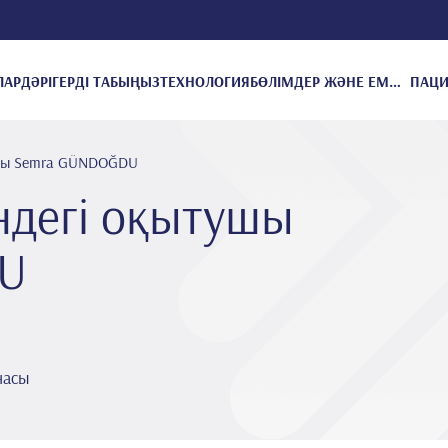
ЛАР
ДӘРІГЕРДІ ТАБЫҢЫЗ
ТЕХНОЛОГИЯ
БӨЛІМДЕР ЖӘНЕ ЕМДЕУЛЕР
ушы Semra GÜNDOĞDU
ндегі оқытушы
U
насы