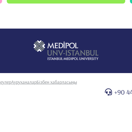
еулер
Ауруханалар
Бізбен хабарласыңы
+90 4