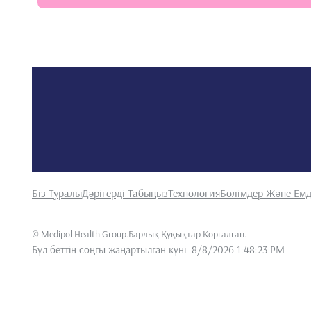
Біз Туралы
Дәрігерді Табыңыз
Технология
Бөлімдер Және Емд
©
Medipol Health Group.Барлық Құқықтар Қорғалған
.
Бұл беттің соңғы жаңартылған күні
8/8/2026 1:48:23 PM