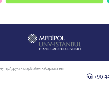
еулер
Ауруханалар
Бізбен хабарласыңы
+90 4