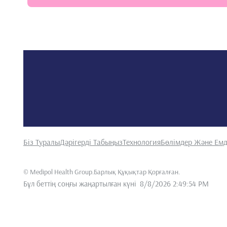
Біз Туралы
Дәрігерді Табыңыз
Технология
Бөлімдер Және Емд
©
Medipol Health Group.Барлық Құқықтар Қорғалған
.
Бұл беттің соңғы жаңартылған күні
8/8/2026 2:49:54 PM