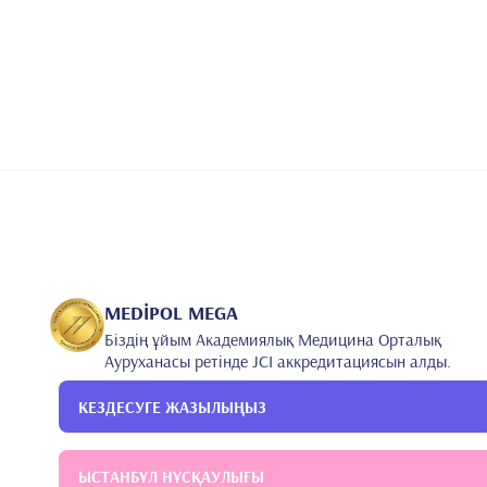
2.
Koç MR, Korucu IH, Yucens M, Yörükoğlu AÇ, Sallı 
•
scapulothoracic angle affect winged scapula developm
treatment? Acta Ortop Bras. [online]. 2022;30(1)Esp.
3.
Yiğit, E., & Yalçın, Ş. (2022). Impact of Lavender 
•
Quality: A Randomized Study. International Journal 
184-189. https://doi.org/10.53811/ijtcmr.1163513
MEDİPOL MEGA
Біздің ұйым Академиялық Медицина Орталық
Ауруханасы ретінде JCI аккредитациясын алды.
КЕЗДЕСУГЕ ЖАЗЫЛЫҢЫЗ
ЫСТАНБҰЛ НҰСҚАУЛЫҒЫ