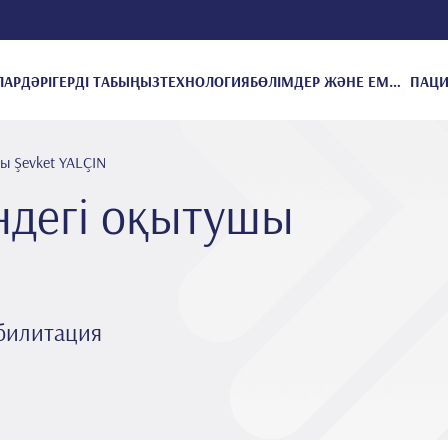
ЛАР
ДӘРІГЕРДІ ТАБЫҢЫЗ
ТЕХНОЛОГИЯ
БӨЛІМДЕР ЖӘНЕ ЕМДЕУЛЕР
ы Şevket YALÇIN
ндегі оқытушы
билитация