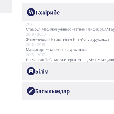
Тәжірибе
2020
Стамбул Медипол университетінің Пендик SUAM а
2019
- 2020
Жекеменшілік Кызылтеппе Ипекйолу ауруханасы
2018
- 2019
Малазгирт мемлекеттік ауруханасы
2013
- 2017
Неғметтин Эрбакан университетінің Мерам медици
Білім
2017
Неғметтин Эрбақан университеті
Медицина факуль
Басылымдар
2013
Эге университеті
Медицина факультеті
1.
Öncel A, Küçükşen S, Ecesoy H, Sodali E, Yalçin Ş.
•
hand osteoarthritis: A randomized controlled trial.
10.46497/ArchRheumatol.2021.8123. PMID: 345279