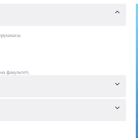
уруханасы
на факультеті,
теті
 Comparison of efficacy of fluidotherapy and paraffin bath in
 Arch Rheumatol. 2020 Sep 28;36(2):201-209. doi:
24; PMCID: PMC8418774.