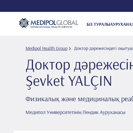
БІЗ ТУРАЛЫ
АУРУХАНА
Medipol Health Group
Доктор дәрежесіндегі оқытуш
Доктор дәрежесі
Şevket YALÇIN
Физикалық және медициналық реа
Медипол Университетінің Пендик Ауруханасы