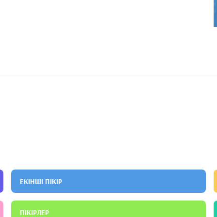
A, Yalçın Ş, Pekince O, Öze M. Do the changes of
ent and functional scores during clavicle fracture
: Page 1 of 5. Available from URL: http://www.scielo.br/aob.
Herbal Tea on Sleep Quality in Elderly Patients with Poor Sleep
of Traditional and Complementary Medicine Research, 3(3),
ЕКІНШІ ПІКІР
ПІКІРЛЕР