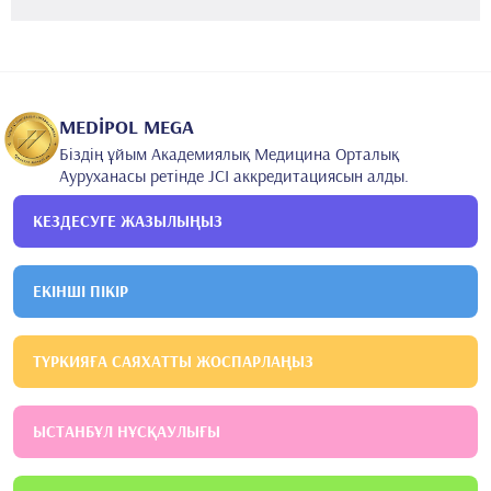
2001
Стамбул университеті
Медициналық білім беру
2008
Стамбул Бейкеркой босану және балалар аурулары
бойынша оқыту және зерттеу ауруханасы
Гинекология
MEDİPOL MEGA
және акушерлік
Біздің ұйым Академиялық Медицина Орталық
Ауруханасы ретінде JCI аккредитациясын алды.
КЕЗДЕСУГЕ ЖАЗЫЛЫҢЫЗ
ЕКІНШІ ПІКІР
ТҮРКИЯҒА САЯХАТТЫ ЖОСПАРЛАҢЫЗ
ЫСТАНБҰЛ НҰСҚАУЛЫҒЫ