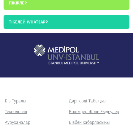
ПІКІРЛЕР
ТІКЕЛЕЙ WHATSAPP
Біз Туралы
Дәрігерді Табыңыз
Технология
Бөлімдер Және Емдеулер
Ауруханалар
Бізбен хабарласыңы