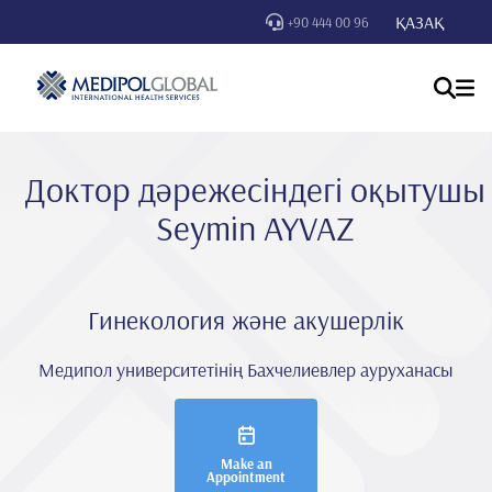
ҚАЗАҚ
+90 444 00 96
Доктор дәрежесіндегі оқытушы
Seymi̇n AYVAZ
Гинекология және акушерлік
Медипол университетінің Бахчелиевлер ауруханасы
Make an
Appointment