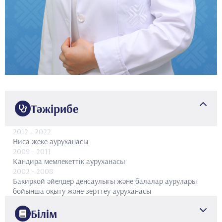
Тәжірибе
2012
- 2022
Ниса жеке ауруханасы
2009
- 2011
Кандира мемлекеттік ауруханасы
2002
- 2008
Бакиркой әйелдер денсаулығы және балалар аурулары
бойынша оқыту және зерттеу ауруханасы
Білім