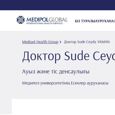
БІЗ ТУРАЛЫ
АУРУХАНА
Medipol Health Group
Доктор Sude Ceyda YAMAN
Доктор Sude Ce
Ауыз және тіс денсаулығы
Медипол университетінің Есенлер ауруханасы