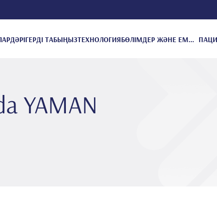
ЛАР
ДӘРІГЕРДІ ТАБЫҢЫЗ
ТЕХНОЛОГИЯ
БӨЛІМДЕР ЖӘНЕ ЕМДЕУЛЕР
yda YAMAN