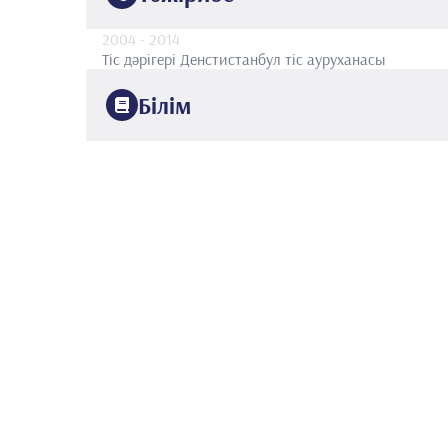
2004
- 2014
Тіс дәрігері
Денстистанбул тіс ауруханасы
Білім
2004
Гази университеті
Стоматология факультеті