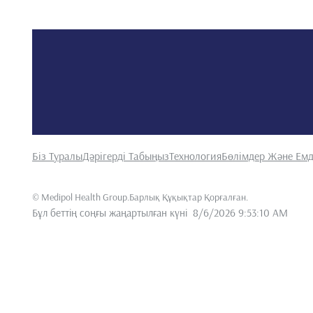
Біз Туралы
Дәрігерді Табыңыз
Технология
Бөлімдер Және Емд
©
Medipol Health Group.Барлық Құқықтар Қорғалған
.
Бұл беттің соңғы жаңартылған күні
8/6/2026 9:53:10 AM