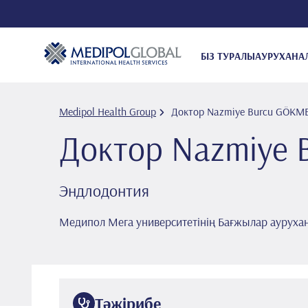
БІЗ ТУРАЛЫ
АУРУХАНА
Medipol Health Group
Доктор Nazmi̇ye Burcu GÖKM
Доктор Nazmi̇ye
Эндлодонтия
Медипол Мега университетінің Бағжылар ауруха
Тәжірибе