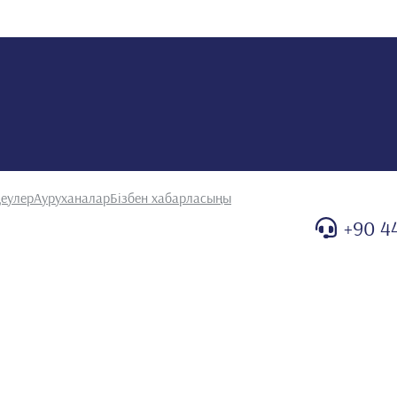
еулер
Ауруханалар
Бізбен хабарласыңы
+90 4