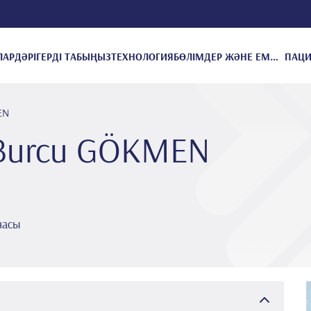
ЛАР
ДӘРІГЕРДІ ТАБЫҢЫЗ
ТЕХНОЛОГИЯ
БӨЛІМДЕР ЖӘНЕ ЕМДЕУЛЕР
EN
 Burcu GÖKMEN
насы