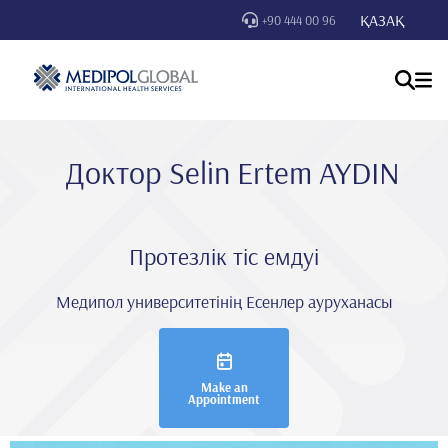
ҚАЗАҚ
+90 444 00 96
Доктор Seli̇n Ertem AYDIN
Протезлік тіс емдуі
Медипол университетінің Есенлер ауруханасы
Make an
Appointment