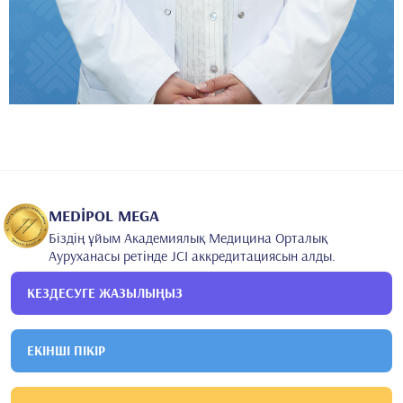
MEDİPOL MEGA
Біздің ұйым Академиялық Медицина Орталық
Ауруханасы ретінде JCI аккредитациясын алды.
КЕЗДЕСУГЕ ЖАЗЫЛЫҢЫЗ
ЕКІНШІ ПІКІР