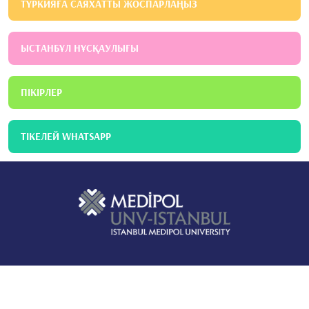
ТҮРКИЯҒА САЯХАТТЫ ЖОСПАРЛАҢЫЗ
ЫСТАНБҰЛ НҰСҚАУЛЫҒЫ
ПІКІРЛЕР
ТІКЕЛЕЙ WHATSAPP