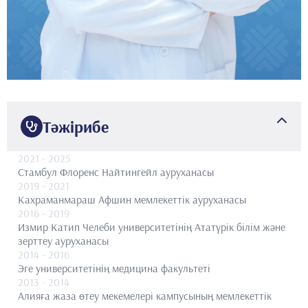
Тәжірибе
2021
- 2025
Стамбул Флоренс Найтингейл ауруханасы
2019
- 2021
Кахраманмараш Афшин мемлекеттік ауруханасы
2016
- 2019
Измир Катип Челеби университетінің Ататүрік білім және
зерттеу ауруханасы
2014
- 2016
Эге университетінің медицина факультеті
2013
- 2014
Алияға жаза өтеу мекемелері кампусының мемлекеттік