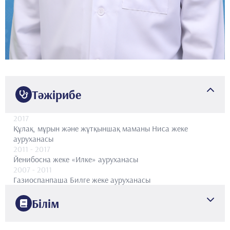
Тәжірибе
2017
Құлақ, мұрын және жұтқыншақ маманы
Ниса жеке
ауруханасы
2011
- 2017
Йенибосна жеке «Илке» ауруханасы
2007
- 2011
Газиоспанпаша Билге жеке ауруханасы
Білім
2000