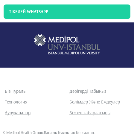
ТІКЕЛЕЙ WHATSAPP
Біз Туралы
Дәрігерді Табыңыз
Технология
Бөлімдер Және Емдеулер
Ауруханалар
Бізбен хабарласыңы
©
Medipol Health Group.Барлық Құқықтар Қорғалған
.