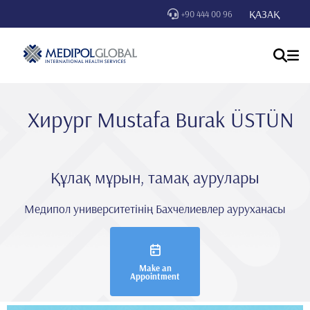
ҚАЗАҚ
+90 444 00 96
Хирург Mustafa Burak ÜSTÜN
Құлақ мұрын, тамақ аурулары
Медипол университетінің Бахчелиевлер ауруханасы
Make an
Appointment