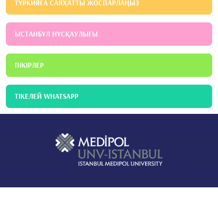
ТҮРКИЯҒА САЯХАТТЫ ЖОСПАРЛАҢЫЗ
ЫСТАНБҰЛ НҰСҚАУЛЫҒЫ
ПІКІРЛЕР
ТІКЕЛЕЙ WHATSAPP