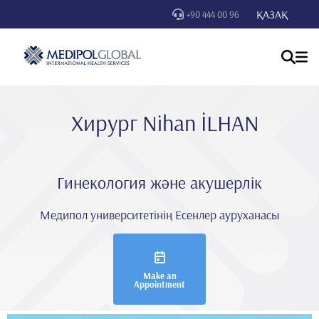
ҚАЗАҚ
+90 444 00 96
Хирург Ni̇han İLHAN
Гинекология және акушерлік
Медипол университетінің Есенлер ауруханасы
Make an
Appointment