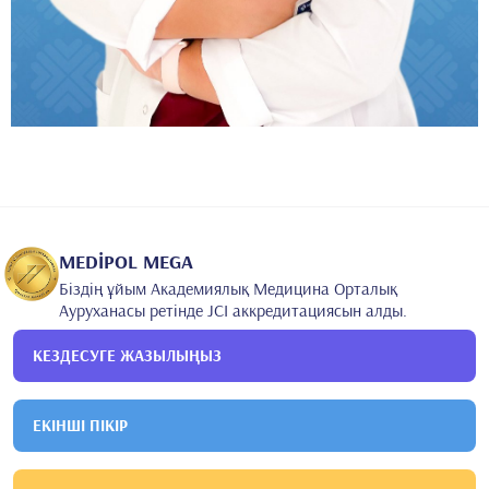
MEDİPOL MEGA
Біздің ұйым Академиялық Медицина Орталық
Ауруханасы ретінде JCI аккредитациясын алды.
КЕЗДЕСУГЕ ЖАЗЫЛЫҢЫЗ
ЕКІНШІ ПІКІР