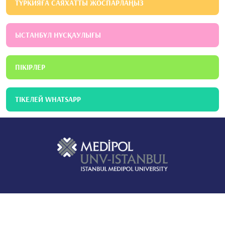
ТҮРКИЯҒА САЯХАТТЫ ЖОСПАРЛАҢЫЗ
ЫСТАНБҰЛ НҰСҚАУЛЫҒЫ
ПІКІРЛЕР
ТІКЕЛЕЙ WHATSAPP