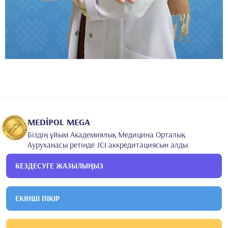
MEDİPOL MEGA
Біздің ұйым Академиялық Медицина Орталық
Ауруханасы ретінде JCI аккредитациясын алды.
КЕЗДЕСУГЕ ЖАЗЫЛЫҢЫЗ
ЕКІНШІ ПІКІР