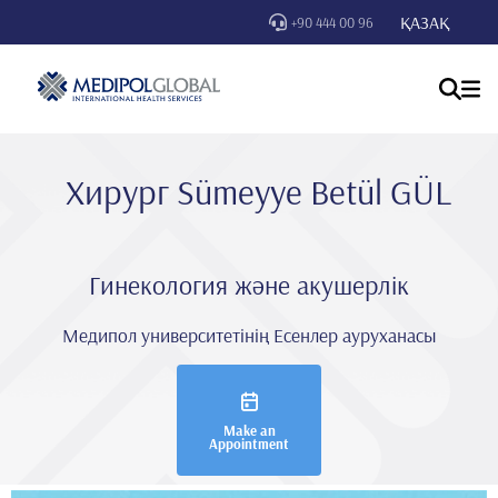
ҚАЗАҚ
+90 444 00 96
Хирург Sümeyye Betül GÜL
Гинекология және акушерлік
Медипол университетінің Есенлер ауруханасы
Make an
Appointment