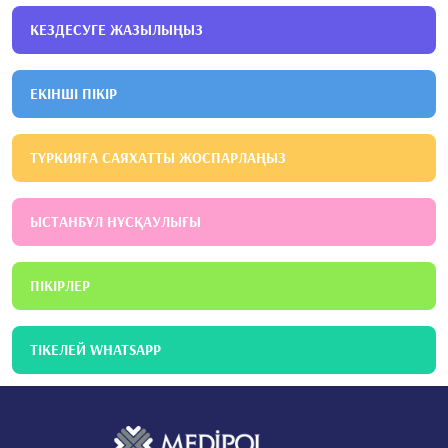
КЕЗДЕСУГЕ ЖАЗЫЛЫҢЫЗ
ЕКІНШІ ПІКІР
ТҮРКИЯҒА САЯХАТТЫ ЖОСПАРЛАҢЫЗ
ЫСТАНБҰЛ НҰСҚАУЛЫҒЫ
ПІКІРЛЕР
ТІКЕЛЕЙ WHATSAPP