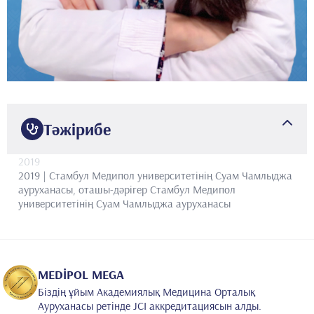
Тәжірибе
2019
2019 | Стамбул Медипол университетінің Суам Чамлыджа
ауруханасы, оташы-дәрігер
Стамбул Медипол
университетінің Суам Чамлыджа ауруханасы
MEDİPOL MEGA
Біздің ұйым Академиялық Медицина Орталық
Ауруханасы ретінде JCI аккредитациясын алды.