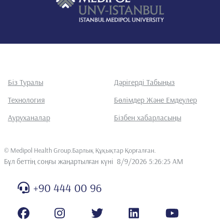
Біз Туралы
Дәрігерді Табыңыз
Технология
Бөлімдер Және Емдеулер
Ауруханалар
Бізбен хабарласыңы
©
Medipol Health Group.Барлық Құқықтар Қорғалған
.
Бұл беттің соңғы жаңартылған күні
8/9/2026 5:26:25 AM
+90 444 00 96