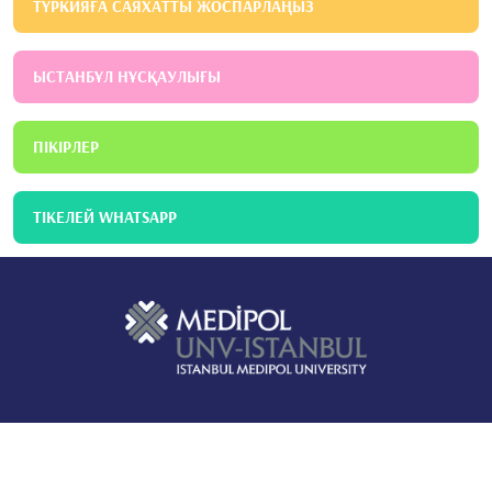
ТҮРКИЯҒА САЯХАТТЫ ЖОСПАРЛАҢЫЗ
ЫСТАНБҰЛ НҰСҚАУЛЫҒЫ
ПІКІРЛЕР
ТІКЕЛЕЙ WHATSAPP