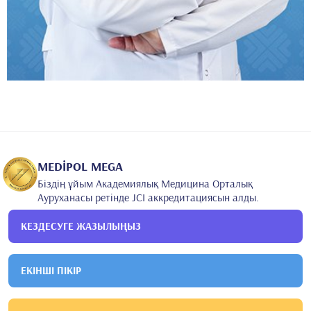
MEDİPOL MEGA
Біздің ұйым Академиялық Медицина Орталық
Ауруханасы ретінде JCI аккредитациясын алды.
КЕЗДЕСУГЕ ЖАЗЫЛЫҢЫЗ
ЕКІНШІ ПІКІР