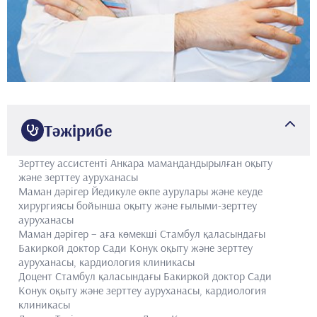
Тәжірибе
Зерттеу ассистенті
Анкара мамандандырылған оқыту
және зерттеу ауруханасы
Маман дәрігер
Йедикуле өкпе аурулары және кеуде
хирургиясы бойынша оқыту және ғылыми-зерттеу
ауруханасы
Маман дәрігер – аға көмекші
Стамбул қаласындағы
Бакиркой доктор Сади Конук оқыту және зерттеу
ауруханасы, кардиология клиникасы
Доцент
Стамбул қаласындағы Бакиркой доктор Сади
Конук оқыту және зерттеу ауруханасы, кардиология
клиникасы