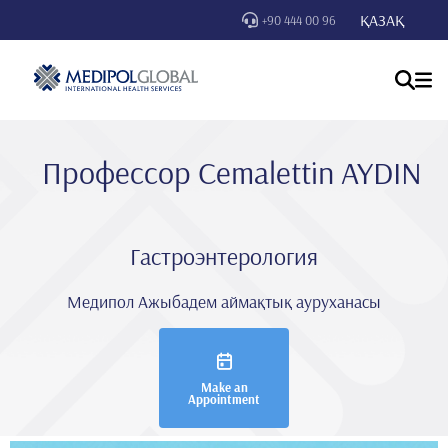
ҚАЗАҚ
+90 444 00 96
Профессор Cemaletti̇n AYDIN
Гастроэнтерология
Медипол Ажыбадем аймақтық ауруханасы
Make an
Appointment