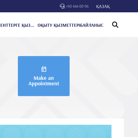
ҚАЗАҚ
+90 444 00 96
ПАЦИЕНТТЕРГЕ ҚЫЗМЕТ КӨРСЕТУ
ОҚЫТУ ҚЫЗМЕТТЕРІ
БАЙЛАНЫС
Make an
Appointment