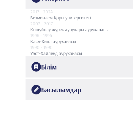
2017
- 2024
Безмиалем Қоры университеті
2007
- 2017
Кошуйолу жүрек аурулары ауруханасы
1996
- 1996
Касл-Хилл ауруханасы
1990
- 1990
Уэст-Хайленд ауруханасы
Білім
1992
Стамбул университеті
медицина факультеті
Басылымдар
1
. Bozkurt, A.K., Tuzun, H., Sayin, A., Karaozbek, Y.,
•
material in Buerger’s disease”, .Int Journal of Angiolo
•
2
. Sayin, A., Bozkurt, A.K., Cangel, U.,
KOKSAL, C.
, O
“A brachial aneurysm in childhood caused by Ehlers-D
•
687-689 (2001).