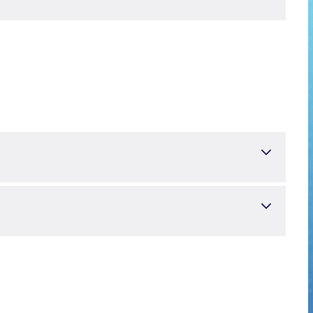
KOKSAL, C.,
Ozer, M., “The role of polytetrafluroethylene graft
gy, 7(3), 188-190 (1998).
z, B.,
anlos”, Journal of Cardiovascular Surgery (Torino), 42(5),