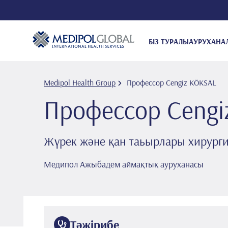
БІЗ ТУРАЛЫ
АУРУХАНА
Medipol Health Group
Профессор Cengi̇z KÖKSAL
Профессор Cengi
Жүрек және қан таьырлары хирург
Медипол Ажыбадем аймақтық ауруханасы
Тәжірибе