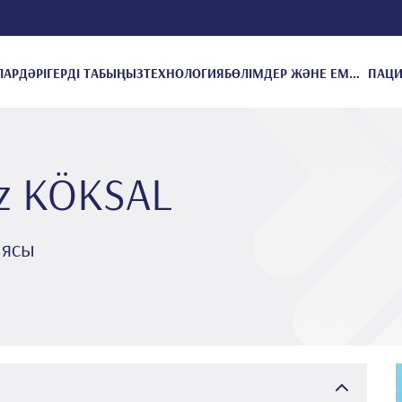
ЛАР
ДӘРІГЕРДІ ТАБЫҢЫЗ
ТЕХНОЛОГИЯ
БӨЛІМДЕР ЖӘНЕ ЕМДЕУЛЕР
̇z KÖKSAL
иясы