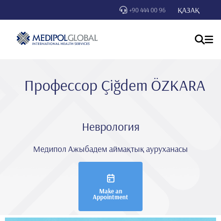
ҚАЗАҚ
+90 444 00 96
Профессор Çi̇ğdem ÖZKARA
Неврология
Медипол Ажыбадем аймақтық ауруханасы
Make an
Appointment