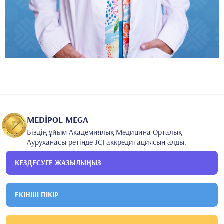
MEDİPOL MEGA
Біздің ұйым Академиялық Медицина Орталық
Ауруханасы ретінде JCI аккредитациясын алды.
КЕЗДЕСУГЕ ЖАЗЫЛЫҢЫЗ
ЕКІНШІ ПІКІР