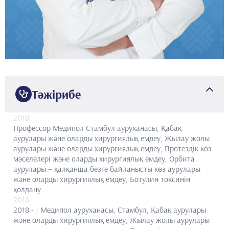
Тәжірибе
2018
Профессор
Медипол Стамбул ауруханасы, Қабақ
аурулары және оларды хирургиялық емдеу, Жылау жолы
аурулары және оларды хирургиялық емдеу, Протездік көз
мәселелері және оларды хирургиялық емдеу, Орбита
аурулары – қалқанша безге байланысты көз аурулары
және оларды хирургиялық емдеу, Ботулин токсинін
қолдану
2018
2018 - | Медипол ауруханасы, Стамбул, Қабақ аурулары
және оларды хирургиялық емдеу, Жылау жолы аурулары