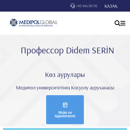
ҚАЗАҚ
+90 444 00 96
Профессор Di̇dem SERİN
Көз аурулары
Медипол университетінің Косуолу ауруханасы
Make an
Appointment