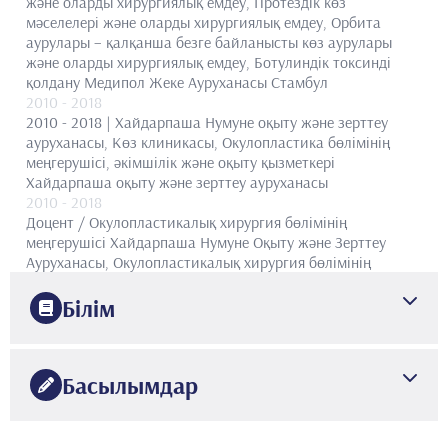
және оларды хирургиялық емдеу, Протездік көз
мәселелері және оларды хирургиялық емдеу, Орбита
аурулары – қалқанша безге байланысты көз аурулары
және оларды хирургиялық емдеу, Ботулиндік токсинді
қолдану
Медипол Жеке Ауруханасы Стамбул
2010
- 2018
2010 - 2018 | Хайдарпаша Нумуне оқыту және зерттеу
ауруханасы, Көз клиникасы, Окулопластика бөлімінің
меңгерушісі, әкімшілік және оқыту қызметкері
Хайдарпаша оқыту және зерттеу ауруханасы
2010
- 2018
Доцент / Окулопластикалық хирургия бөлімінің
меңгерушісі
Хайдарпаша Нумуне Оқыту және Зерттеу
Ауруханасы, Окулопластикалық хирургия бөлімінің
меңгерушісі, әкімшілік және оқыту қызметкері
2003
- 2010
Білім
Ассистент-профессор / доцент-профессор
Абант Ицет
Бейсал университетінің медицина факультеті,
1997
офтальмология кафедрасы, окулопластикалық хирургия
Стамбул университеті
Медицина факультеті
Басылымдар
бөлімінің меңгерушісі
1997
2003
- 2010
Стамбул университеті
Медицина факультеті
2003–2010 жж. | Абант Ицет Бейсал университетінің
•
1991
Yönetilen Yüksek Lisans ve Doktora Tezleri
медицина факультетінің офтальмология кафедрасының