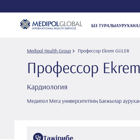
БІЗ ТУРАЛЫ
АУРУХАНА
Medipol Health Group
Профессор Ekrem GÜLER
Профессор Ekre
Кардиология
Медипол Мега университетінің Бағжылар ауруха
Тәжірибе