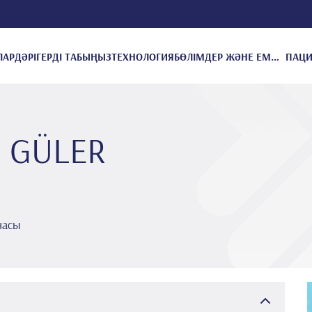
ЛАР
ДӘРІГЕРДІ ТАБЫҢЫЗ
ТЕХНОЛОГИЯ
БӨЛІМДЕР ЖӘНЕ ЕМДЕУЛЕР
m GÜLER
насы