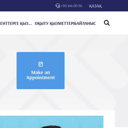
ҚАЗАҚ
+90 444 00 96
ПАЦИЕНТТЕРГЕ ҚЫЗМЕТ КӨРСЕТУ
ОҚЫТУ ҚЫЗМЕТТЕРІ
БАЙЛАНЫС
Make an
Appointment