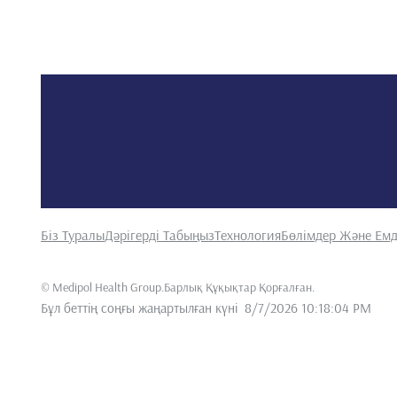
Біз Туралы
Дәрігерді Табыңыз
Технология
Бөлімдер Және Емд
©
Medipol Health Group.Барлық Құқықтар Қорғалған
.
Бұл беттің соңғы жаңартылған күні
8/7/2026 10:18:04 PM