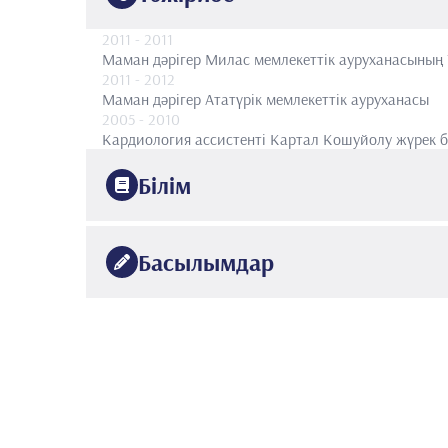
2011
- 2011
Маман дәрігер
Милас мемлекеттік ауруханасының
2011
- 2012
Маман дәрігер
Ататүрік мемлекеттік ауруханасы
2005
- 2010
Кардиология ассистенті
Картал Кошуйолу жүрек бі
Білім
2010
Стамбул Картал Кошуйёлу жоғары мамандандырылғ
Басылымдар
2004
Эге университеті
Медицина факультеті
•
Uluslararası 8 makale, 6 bildiri
•
Ulusal 18 bildiri