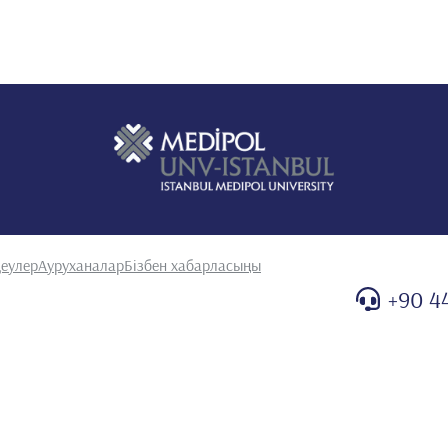
еулер
Ауруханалар
Бізбен хабарласыңы
+90 4