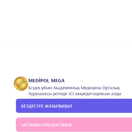
MEDİPOL MEGA
Біздің ұйым Академиялық Медицина Орталық
Ауруханасы ретінде JCI аккредитациясын алды.
КЕЗДЕСУГЕ ЖАЗЫЛЫҢЫЗ
ЫСТАНБҰЛ НҰСҚАУЛЫҒЫ