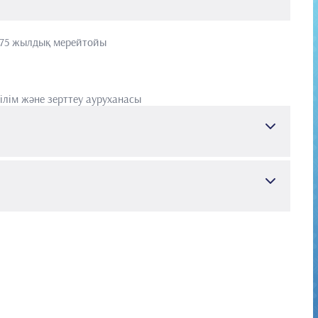
 75 жылдық мерейтойы
лім және зерттеу ауруханасы
ан оқыту және зерттеу ауруханасы
Кардиология