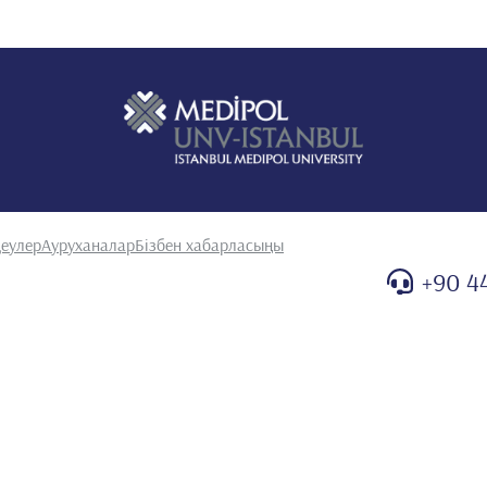
ri kitaplarında (proceedings) basılan bildiriler :
NORMALITIES. 7th Congress of the South – East European
tal and neonatal medicine (Özet Bildiri/Davetli Konuşmacı)
AYDIN EMİNE,ÖRGÜL GÖKÇEN,TANAÇAN ATAKAN,KIR
tion of Fetal Structural Abnormalities Using Metabolomic
unum)(Yayın No:3660596)
еулер
Ауруханалар
Бізбен хабарласыңы
+90 4
2.
lardaki bölümler:
rarası kitaplardaki bölümler: