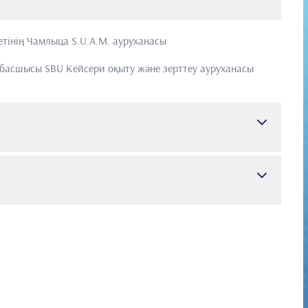
тінің Чамлыца S.U.A.M. ауруханасы
 басшысы
SBU Кейсери оқыту және зерттеу ауруханасы
екология және акушерлік, перинатология
r:
Гинекология және акушерлік
Ü ÖZGÜR,YURDAKÖK MURAT,GÜVENER MURAT,DEMİRCİN
t defects: the 10-year experienceat a single center. The
 No: 4386191)