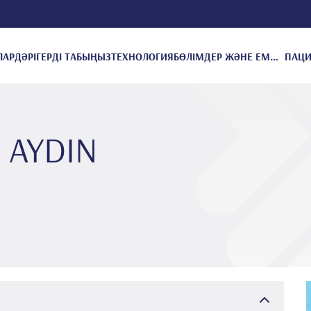
ЛАР
ДӘРІГЕРДІ ТАБЫҢЫЗ
ТЕХНОЛОГИЯ
БӨЛІМДЕР ЖӘНЕ ЕМДЕУЛЕР
e AYDIN