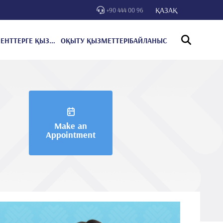
ҚАЗАҚ
+90 444 00 96
ПАЦИЕНТТЕРГЕ ҚЫЗМЕТ КӨРСЕТУ
ОҚЫТУ ҚЫЗМЕТТЕРІ
БАЙЛАНЫС
Make an
Appointment