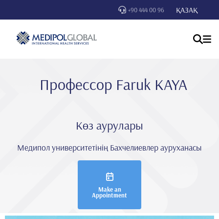
ҚАЗАҚ
+90 444 00 96
Профессор Faruk KAYA
Көз аурулары
Медипол университетінің Бахчелиевлер ауруханасы
Make an
Appointment