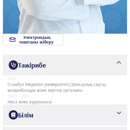
Электрондық
поштаны жіберу
Тәжірибе
2015
Стамбул Медипол университеті/Денсаулық сақтау
қолданбалары және зерттеу орталығы
2005
- 2022
Ниса жеке ауруханасы
Білім
2004