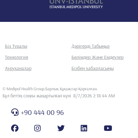
Біз Туралы
Дәрігерді Табыңыз
Технология
Бөлімдер Және Емдеулер
Ауруханалар
Бізбен хабарласыңы
©
Medipol Health Group.Барлық Құқықтар Қорғалған
.
Бұл беттің соңғы жаңартылған күні
8/7/2026 2:18:44 AM
+90 444 00 96