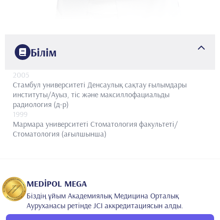
Білім
2005
Стамбул университеті
Денсаулық сақтау ғылымдары
институты/Ауыз, тіс және максиллофациальды
радиология (д-р)
1999
Мармара университеті
Стоматология факультеті/
Стоматология (ағылшынша)
MEDİPOL MEGA
Біздің ұйым Академиялық Медицина Орталық
Ауруханасы ретінде JCI аккредитациясын алды.