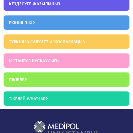
КЕЗДЕСУГЕ ЖАЗЫЛЫҢЫЗ
ЕКІНШІ ПІКІР
ТҮРКИЯҒА САЯХАТТЫ ЖОСПАРЛАҢЫЗ
ЫСТАНБҰЛ НҰСҚАУЛЫҒЫ
ПІКІРЛЕР
ТІКЕЛЕЙ WHATSAPP