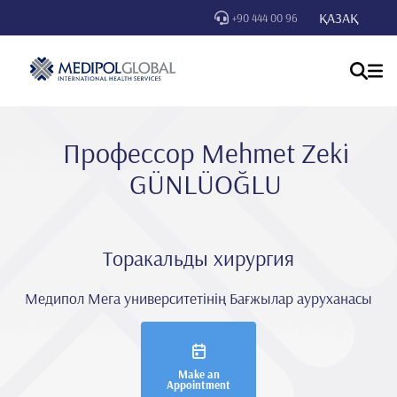
ҚАЗАҚ
+90 444 00 96
Профессор Mehmet Zeki̇
GÜNLÜOĞLU
Торакальды хирургия
Медипол Мега университетінің Бағжылар ауруханасы
Make an
Appointment