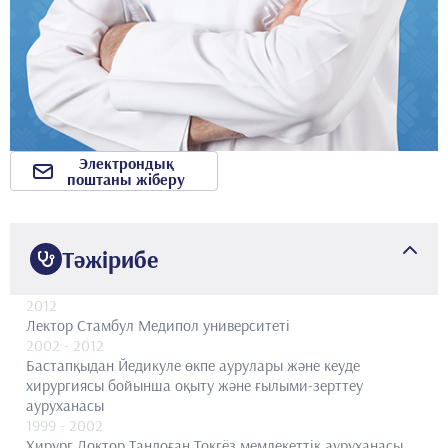
Электрондық
поштаны жіберу
Тәжірибе
2012
Лектор
Стамбул Медипол университеті
2002
- 2012
Бастапқыдан
Йедикуле өкпе аурулары және кеуде
хирургиясы бойынша оқыту және ғылыми-зерттеу
ауруханасы
1999
- 2002
Хирург
Доктор Тандоған Токгёз мемлекеттік ауруханасы