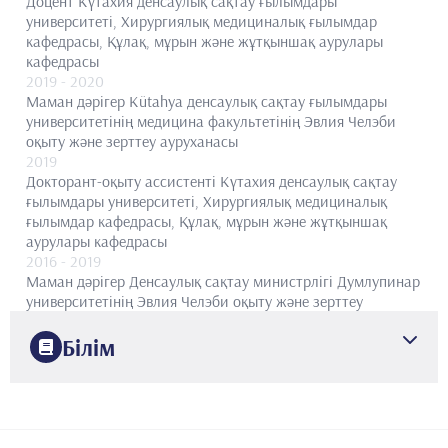
Доцент
Күтахия денсаулық сақтау ғылымдары
университеті, Хирургиялық медициналық ғылымдар
кафедрасы, Құлақ, мұрын және жұтқыншақ аурулары
кафедрасы
2019
- 2020
Маман дәрігер
Кütahya денсаулық сақтау ғылымдары
университетінің медицина факультетінің Эвлия Челэби
оқыту және зерттеу ауруханасы
2019
Докторант-оқыту ассистенті
Күтахия денсаулық сақтау
ғылымдары университеті, Хирургиялық медициналық
ғылымдар кафедрасы, Құлақ, мұрын және жұтқыншақ
аурулары кафедрасы
2016
- 2019
Маман дәрігер
Денсаулық сақтау министрлігі Думлупинар
университетінің Эвлия Челэби оқыту және зерттеу
ауруханасы
2014
- 2016
Білім
Маман дәрігер
Денсаулық сақтау министрлігі Тося
мемлекеттік ауруханасы
2008
2014
- 2016
Мармара университеті
Дәрі-дәрмек
Маман дәрігер
Денсаулық сақтау министрлігі Тося
2014
мемлекеттік ауруханасы