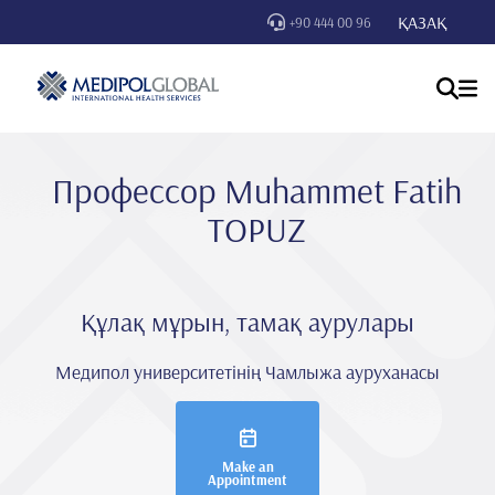
ҚАЗАҚ
+90 444 00 96
Профессор Muhammet Fati̇h
TOPUZ
Құлақ мұрын, тамақ аурулары
Медипол университетінің Чамлыжа ауруханасы
Make an
Appointment