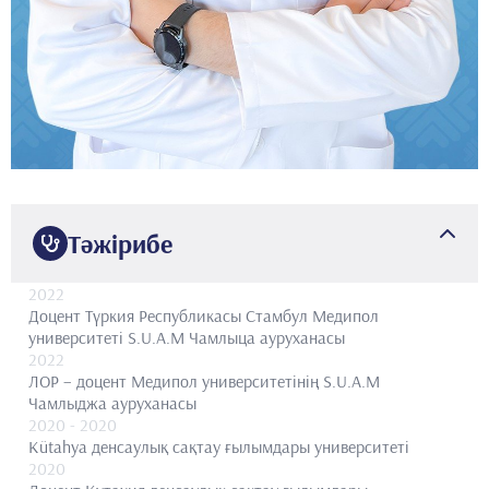
Тәжірибе
2022
Доцент
Түркия Республикасы Стамбул Медипол
университеті S.U.A.M Чамлыца ауруханасы
2022
ЛОР – доцент
Медипол университетінің S.U.A.M
Чамлыджа ауруханасы
2020
- 2020
Кütahya денсаулық сақтау ғылымдары университеті
2020