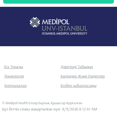
Біз Туралы
Дәрігерді Табыңыз
Технология
Бөлімдер Және Емдеулер
Ауруханалар
Бізбен хабарласыңы
©
Medipol Health Group.Барлық Құқықтар Қорғалған
.
Бұл беттің соңғы жаңартылған күні
8/9/2026 8:12:41 AM