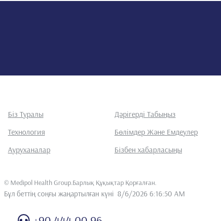
Біз Туралы
Дәрігерді Табыңыз
Технология
Бөлімдер Және Емдеулер
Ауруханалар
Бізбен хабарласыңы
©
Medipol Health Group.Барлық Құқықтар Қорғалған
.
Бұл беттің соңғы жаңартылған күні
8/6/2026 6:16:50 AM
+90 444 00 96