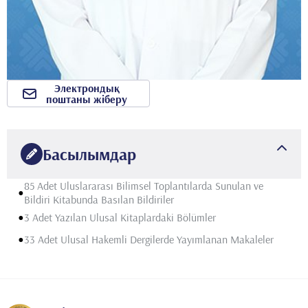
Электрондық
поштаны жіберу
Басылымдар
85 Adet Uluslararası Bilimsel Toplantılarda Sunulan ve
•
Bildiri Kitabunda Basılan Bildiriler
•
3 Adet Yazılan Ulusal Kitaplardaki Bölümler
•
33 Adet Ulusal Hakemli Dergilerde Yayımlanan Makaleler