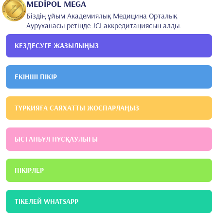
MEDİPOL MEGA
Біздің ұйым Академиялық Медицина Орталық
Ауруханасы ретінде JCI аккредитациясын алды.
КЕЗДЕСУГЕ ЖАЗЫЛЫҢЫЗ
ЕКІНШІ ПІКІР
ТҮРКИЯҒА САЯХАТТЫ ЖОСПАРЛАҢЫЗ
ЫСТАНБҰЛ НҰСҚАУЛЫҒЫ
ПІКІРЛЕР
ТІКЕЛЕЙ WHATSAPP