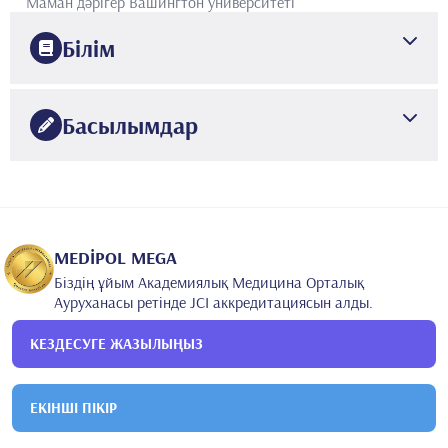
Маман дәрігер
Вашингтон университеті
Білім
1980
АНКАРА УНИВЕРСИТЕТІ
Медицина факультеті
Басылымдар
1986
Хацетепе университетінің медицина факультеті
•
Нейрохирургия
117 bilimsel makale ve yayın
MEDİPOL MEGA
Біздің ұйым Академиялық Медицина Орталық
Ауруханасы ретінде JCI аккредитациясын алды.
КЕЗДЕСУГЕ ЖАЗЫЛЫҢЫЗ
ЕКІНШІ ПІКІР