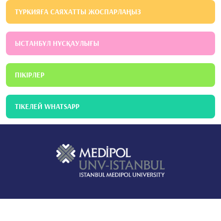
ТҮРКИЯҒА САЯХАТТЫ ЖОСПАРЛАҢЫЗ
ЫСТАНБҰЛ НҰСҚАУЛЫҒЫ
ПІКІРЛЕР
ТІКЕЛЕЙ WHATSAPP