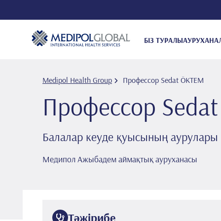
БІЗ ТУРАЛЫ
АУРУХАНА
Medipol Health Group
Профессор Sedat ÖKTEM
Профессор Seda
Балалар кеуде қуысының аурулары
Медипол Ажыбадем аймақтық ауруханасы
Тәжірибе