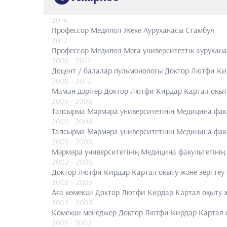
2014
Профессор
Медипол Жеке Ауруханасы Стамбул
2012
Профессор
Медипол Мега университеттік аурухан
2008
- 2012
Доцент / балалар пульмонологы
Доктор Лютфи Кир
2008
- 2012
Маман дәрігер
Доктор Лютфи Кирдар Картал оқыту
2005
- 2008
Тапсырма
Мәрмәра университетінің Медицина фак
2005
- 2008
Тапсырма
Мәрмәра университетінің Медицина фак
2005
- 2008
Мәрмәра университетінің Медицина факультетінің
2002
- 2005
Доктор Лютфи Кирдар Картал оқыту және зерттеу
2002
- 2005
Аға көмекші
Доктор Лютфи Кирдар Картал оқыту ж
2002
- 2003
Көмекші менеджер
Доктор Лютфи Кирдар Картал о
2001
- 2002