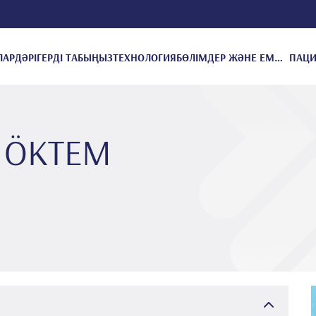
ЛАР
ДӘРІГЕРДІ ТАБЫҢЫЗ
ТЕХНОЛОГИЯ
БӨЛІМДЕР ЖӘНЕ ЕМДЕУЛЕР
t ÖKTEM