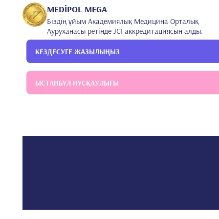
MEDİPOL MEGA
Біздің ұйым Академиялық Медицина Орталық
Ауруханасы ретінде JCI аккредитациясын алды.
КЕЗДЕСУГЕ ЖАЗЫЛЫҢЫЗ
ЫСТАНБҰЛ НҰСҚАУЛЫҒЫ