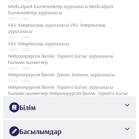
Medicalpark Бахчелиевлер ауруханасы
Medicalpark
Бахчелиевлер ауруханасы
1997
- 1997
VKV Америкалық ауруханасы
VKV Америкалық
ауруханасы
1997
- 1997
VKV Америкалық ауруханасы
1995
- 1995
Нейрохирургия бөлімі, Торонто Батыс ауруханасы
Ғылыми қызметкер
1995
- 1995
Нейрохирургия бөлімі, Джонс Хопкинс ауруханасы
1995
- 1995
Нейрохирургия бөлімі, Торонто Батыс ауруханасы
Ғылыми қызметкер
Нейрохирургия бөлімі, Торонто Батыс
ауруханасы Ғылыми қызметкер
1995
- 1995
Білім
Нейрохирургия бөлімі, Джонс Хопкинс ауруханасы
Нейрохирургия бөлімі, Джонс Хопкинс ауруханасы
1983
1994
- 1994
Хаджеттепе университеті
Медицина факультеті
Басылымдар
Нейрохирургия бөлімі, Торонто Батыс ауруханасы
1994
Нейрохирургия бөлімі, Торонто Батыс ауруханасы