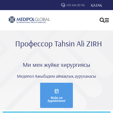
ҚАЗАҚ
+90 444 00 96
Профессор Tahsi̇n Ali̇ ZIRH
Ми мен жүйке хирургиясы
Медипол Ажыбадем аймақтық ауруханасы
Make an
Appointment