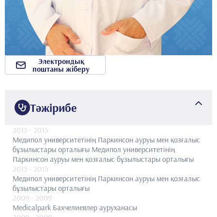
Электрондық
поштаны жіберу
Тәжірибе
2015
- 2015
Медипол университетінің Паркинсон ауруы мен қозғалыс
бұзылыстары орталығы
Медипол университетінің
Паркинсон ауруы мен қозғалыс бұзылыстары орталығы
2015
- 2015
Медипол университетінің Паркинсон ауруы мен қозғалыс
бұзылыстары орталығы
2009
- 2009
Medicalpark Бахчелиевлер ауруханасы
2009
- 2009