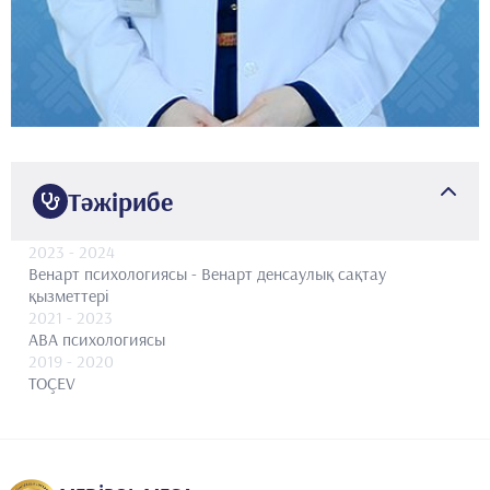
Тәжірибе
2023
- 2024
Венарт психологиясы - Венарт денсаулық сақтау
қызметтері
2021
- 2023
ABA психологиясы
2019
- 2020
TOÇEV