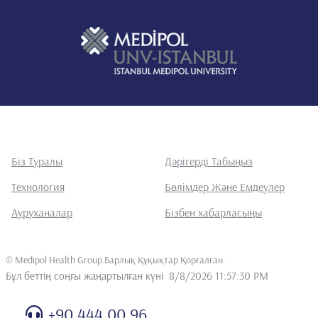
Біз Туралы
Дәрігерді Табыңыз
Технология
Бөлімдер Және Емдеулер
Ауруханалар
Бізбен хабарласыңы
©
Medipol Health Group.Барлық Құқықтар Қорғалған
.
Бұл беттің соңғы жаңартылған күні
8/8/2026 11:57:30 PM
+90 444 00 96