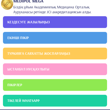
MEDİPOL MEGA
Біздің ұйым Академиялық Медицина Орталық
Ауруханасы ретінде JCI аккредитациясын алды.
КЕЗДЕСУГЕ ЖАЗЫЛЫҢЫЗ
ЕКІНШІ ПІКІР
ТҮРКИЯҒА САЯХАТТЫ ЖОСПАРЛАҢЫЗ
ЫСТАНБҰЛ НҰСҚАУЛЫҒЫ
ПІКІРЛЕР
ТІКЕЛЕЙ WHATSAPP