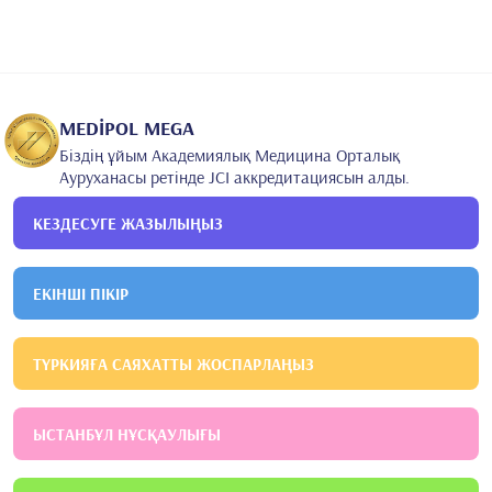
MEDİPOL MEGA
Біздің ұйым Академиялық Медицина Орталық
Ауруханасы ретінде JCI аккредитациясын алды.
КЕЗДЕСУГЕ ЖАЗЫЛЫҢЫЗ
ЕКІНШІ ПІКІР
ТҮРКИЯҒА САЯХАТТЫ ЖОСПАРЛАҢЫЗ
ЫСТАНБҰЛ НҰСҚАУЛЫҒЫ