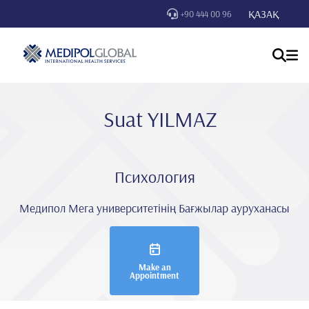
ҚАЗАҚ
+90 444 00 96
Suat YILMAZ
Психология
Медипол Мега университетінің Бағжылар ауруханасы
Make an
Appointment