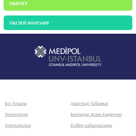
ПІКІРЛЕР
ТІКЕЛЕЙ WHATSAPP
Біз Туралы
Дәрігерді Табыңыз
Технология
Бөлімдер Және Емдеулер
Ауруханалар
Бізбен хабарласыңы