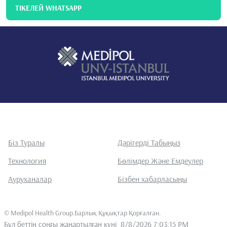
ТІКЕЛЕЙ WHATSAPP
Біз Туралы
Дәрігерді Табыңыз
Технология
Бөлімдер Және Емдеулер
Ауруханалар
Бізбен хабарласыңы
©
Medipol Health Group.Барлық Құқықтар Қорғалған
.
Бұл беттің соңғы жаңартылған күні
8/8/2026 7:03:15 PM