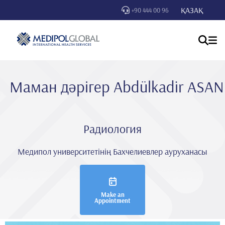
ҚАЗАҚ
+90 444 00 96
Маман дәрігер Abdülkadi̇r ASAN
Радиология
Медипол университетінің Бахчелиевлер ауруханасы
Make an
Appointment