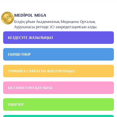
2-
Relationship between calcific tendinopathy and rotator
•
cuff tear on shoulder magnetic resonance imaging: case-
controlled comparison
MEDİPOL MEGA
Біздің ұйым Академиялық Медицина Орталық
Ауруханасы ретінде JCI аккредитациясын алды.
КЕЗДЕСУГЕ ЖАЗЫЛЫҢЫЗ
ЕКІНШІ ПІКІР
ТҮРКИЯҒА САЯХАТТЫ ЖОСПАРЛАҢЫЗ
ЫСТАНБҰЛ НҰСҚАУЛЫҒЫ
ПІКІРЛЕР