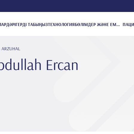
ЛАР
ДӘРІГЕРДІ ТАБЫҢЫЗ
ТЕХНОЛОГИЯ
БӨЛІМДЕР ЖӘНЕ ЕМДЕУЛЕР
an ARZUHAL
dullah Ercan