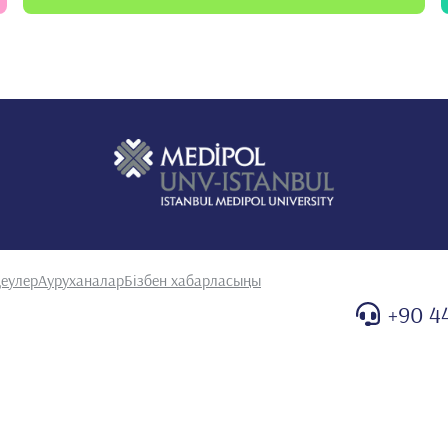
еулер
Ауруханалар
Бізбен хабарласыңы
+90 4