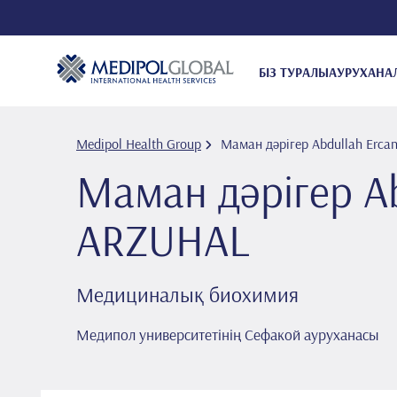
БІЗ ТУРАЛЫ
АУРУХАНА
Medipol Health Group
Маман дәрігер Abdullah Erc
Маман дәрігер Ab
ARZUHAL
Медициналық биохимия
Медипол университетінің Сефакой ауруханасы