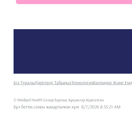
Біз Туралы
Дәрігерді Табыңыз
Технология
Бөлімдер Және Емд
©
Medipol Health Group.Барлық Құқықтар Қорғалған
.
Бұл беттің соңғы жаңартылған күні
8/7/2026 8:55:21 AM