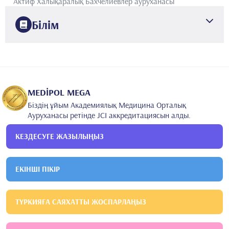
Актиф Халықаралық Бахчелиевлер ауруханасы
Білім
1988
Стамбул университеті
Медицина факультеті (ÇAPA)
1995
Стамбул университеті, Стамбул медицина факультеті
(ЧАПА)
Психикалық денсаулық және бұзылыстар бөлімі
MEDİPOL MEGA
Біздің ұйым Академиялық Медицина Орталық
Ауруханасы ретінде JCI аккредитациясын алды.
КЕЗДЕСУГЕ ЖАЗЫЛЫҢЫЗ
ЕКІНШІ ПІКІР
ТҮРКИЯҒА САЯХАТТЫ ЖОСПАРЛАҢЫЗ