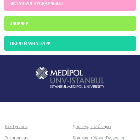
ЫСТАНБҰЛ НҰСҚАУЛЫҒЫ
ПІКІРЛЕР
ТІКЕЛЕЙ WHATSAPP
Біз Туралы
Дәрігерді Табыңыз
Технология
Бөлімдер Және Емдеулер