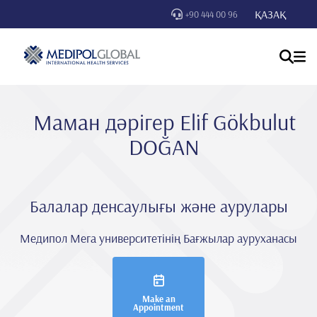
ҚАЗАҚ
+90 444 00 96
Маман дәрігер Eli̇f Gökbulut
DOĞAN
Балалар денсаулығы және аурулары
Медипол Мега университетінің Бағжылар ауруханасы
Make an
Appointment