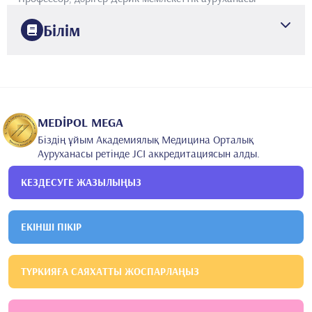
Білім
2005
Стамбул университеті Черрахпаша
Медицина факультеті
2013
Дикле университетінің медицина факультеті
Балалар
аурулары
MEDİPOL MEGA
Біздің ұйым Академиялық Медицина Орталық
Ауруханасы ретінде JCI аккредитациясын алды.
КЕЗДЕСУГЕ ЖАЗЫЛЫҢЫЗ
ЕКІНШІ ПІКІР
ТҮРКИЯҒА САЯХАТТЫ ЖОСПАРЛАҢЫЗ