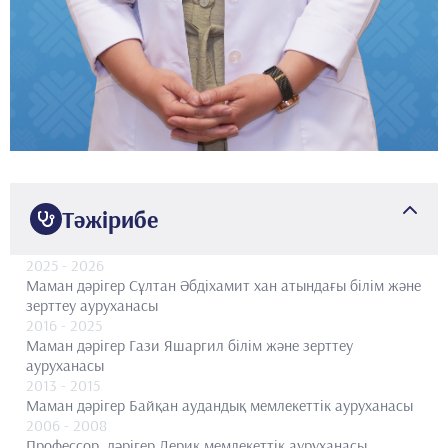
Тәжірибе
2025
- 2026
Маман дәрігер
Сұлтан Әбдіхамит хан атындағы білім және
зерттеу ауруханасы
2016
- 2025
Маман дәрігер
Гази Яшаргил білім және зерттеу
ауруханасы
2013
- 2015
Маман дәрігер
Байқан аудандық мемлекеттік ауруханасы
2006
- 2008
Профессор, дәрігер
Дерик мемлекеттік ауруханасы