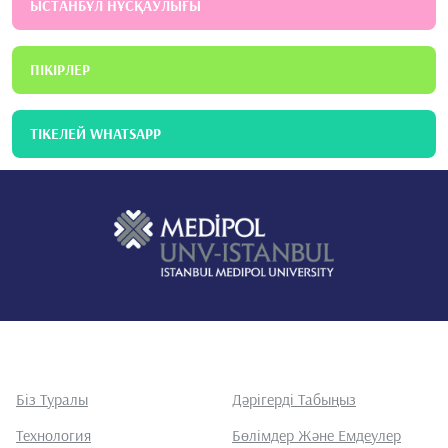
ЫСТАНБҰЛ НҰСҚАУЛЫҒЫ
ПІКІРЛЕР
ТІКЕЛЕЙ WHATSAPP
Біз Туралы
Дәрігерді Табыңыз
Технология
Бөлімдер Және Емдеулер