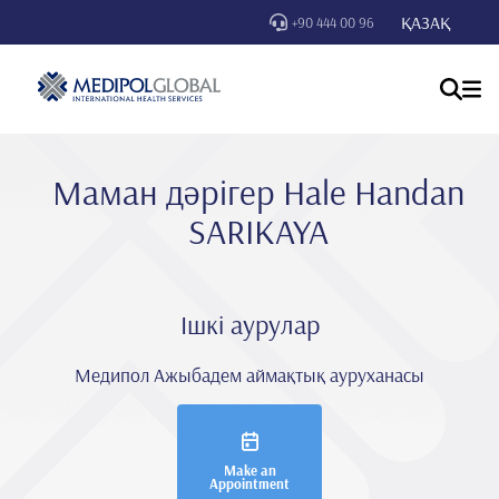
ҚАЗАҚ
+90 444 00 96
Маман дәрігер Hale Handan
SARIKAYA
Ішкі аурулар
Медипол Ажыбадем аймақтық ауруханасы
Make an
Appointment