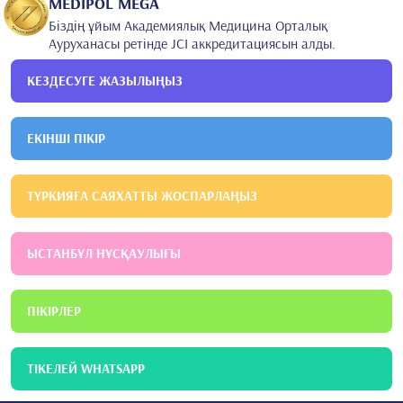
MEDİPOL MEGA
Біздің ұйым Академиялық Медицина Орталық
Ауруханасы ретінде JCI аккредитациясын алды.
КЕЗДЕСУГЕ ЖАЗЫЛЫҢЫЗ
ЕКІНШІ ПІКІР
ТҮРКИЯҒА САЯХАТТЫ ЖОСПАРЛАҢЫЗ
ЫСТАНБҰЛ НҰСҚАУЛЫҒЫ
ПІКІРЛЕР
ТІКЕЛЕЙ WHATSAPP