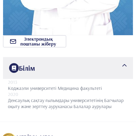
Электрондық
поштаны жіберу
Білім
2013
Коджаэли университеті
Медицина факультеті
2020
Денсаулық сақтау ғылымдары университетінің Багчылар
оқыту және зерттеу ауруханасы
Балалар аурулары