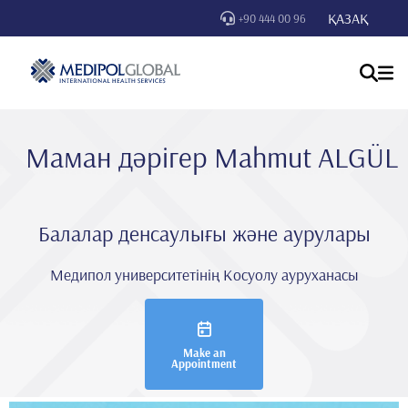
ҚАЗАҚ
+90 444 00 96
Маман дәрігер Mahmut ALGÜL
Балалар денсаулығы және аурулары
Медипол университетінің Косуолу ауруханасы
Make an
Appointment