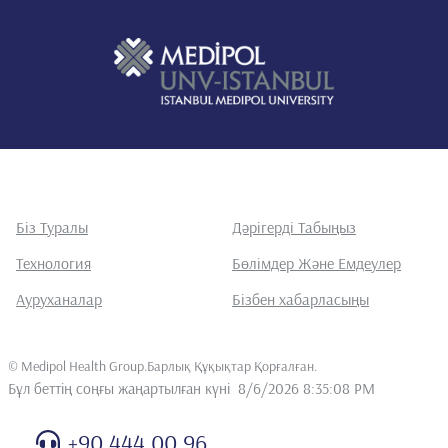
Біз Туралы
Дәрігерді Табыңыз
Технология
Бөлімдер Және Емдеулер
Ауруханалар
Бізбен хабарласыңы
©
Medipol Health Group.Барлық Құқықтар Қорғалған
.
Бұл беттің соңғы жаңартылған күні
8/6/2026 8:35:08 PM
+90 444 00 96